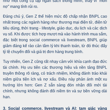
như một công cụ lập ngân sách thông minh, thay vì “món
nợ” mang tính rủi ro.
Đáng chú ý, Gen Z thể hiện mức độ chấp nhận BNPL cao
nhất trong các ngành hàng như thương mại điện tử, điện tử
tiêu dùng, thời trang - lifestyle, giáo dục, du lịch và các dịch
vụ số. Khi được tích hợp mượt mà vào hành trình mua sắm,
đặc biệt trong social commerce và livestream, BNPL giúp
giảm đáng kể rào cản tâm lý khi thanh toán, từ đó thúc đẩy
tỷ lệ chuyển đổi và giá trị đơn hàng trung bình.
Tuy nhiên, Gen Z cũng rất nhạy cảm với khía cạnh đạo đức
tài chính. Họ ưu tiên các thương hiệu và nền tảng BNPL
truyền thông rõ ràng, có trách nhiệm, không đánh tráo khái
niệm giữa tiện ích và nợ xấu. Điều này phản ánh một xu
hướng lớn hơn: Gen Z sẵn sàng đón nhận đổi mới tài
chính, nhưng không đánh đổi niềm tin và sự bền vững dài
hạn.
3. Social commerce, livestream và AI: tam giác vàng