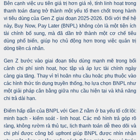
Bên cạnh việc ưu tiên giá trị hơn giá rẻ, tính linh hoạt trong
thanh toán đang trở thành một yếu tố then chốt trong hành
vi tiêu dùng của Gen Z giai đoạn 2025-2026. Đối với thế hệ
này, Buy Now, Pay Later (BNPL) không còn là một tiện ích
tài chính bổ sung, mà đã dần trở thành một cơ chế tiêu
dùng phổ biến, giúp họ chủ động hơn trong việc quản trị
dòng tiền cá nhân.
Gen Z bước vào giai đoạn tiêu dùng mạnh mẽ trong bối
cảnh chi phí sinh hoạt, học tập và áp lực tài chính ngày
càng gia tăng. Thay vì trì hoãn nhu cầu hoặc phụ thuộc vào
các hình thức tín dụng truyền thống, họ lựa chọn BNPL như
một giải pháp cân bằng giữa nhu cầu hiện tại và khả năng
chi trả dài hạn.
Điểm hấp dẫn của BNPL với Gen Z nằm ở ba yếu tố cốt lõi:
minh bạch - kiểm soát - linh hoạt. Các mô hình trả góp rõ
ràng, không rườm rà thủ tục, lịch thanh toán dễ theo dõi và
chi phí được công bố upfront giúp BNPL được nhìn nhận