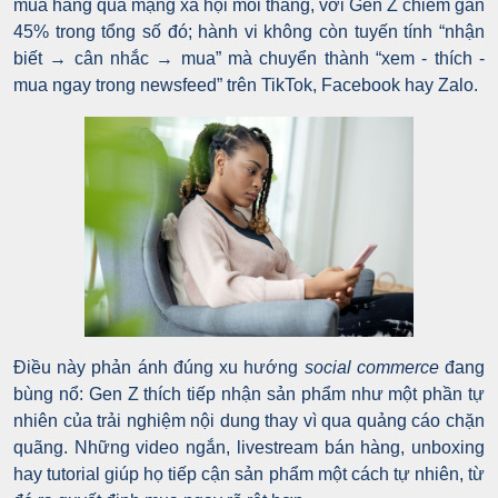
mua hàng qua mạng xã hội mỗi tháng, với Gen Z chiếm gần
45% trong tổng số đó; hành vi không còn tuyến tính “nhận
biết → cân nhắc → mua” mà chuyển thành “xem - thích -
mua ngay trong newsfeed” trên TikTok, Facebook hay Zalo.
Điều này phản ánh đúng xu hướng
social commerce
đang
bùng nổ: Gen Z thích tiếp nhận sản phẩm như một phần tự
nhiên của trải nghiệm nội dung thay vì qua quảng cáo chặn
quãng. Những video ngắn, livestream bán hàng, unboxing
hay tutorial giúp họ tiếp cận sản phẩm một cách tự nhiên, từ