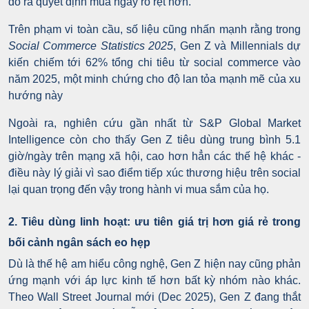
đó ra quyết định mua ngay rõ rệt hơn.
Trên phạm vi toàn cầu, số liệu cũng nhấn mạnh rằng trong
Social Commerce Statistics 2025
, Gen Z và Millennials dự
kiến chiếm tới 62% tổng chi tiêu từ social commerce vào
năm 2025, một minh chứng cho độ lan tỏa mạnh mẽ của xu
hướng này
Ngoài ra, nghiên cứu gần nhất từ S&P Global Market
Intelligence còn cho thấy Gen Z tiêu dùng trung bình 5.1
giờ/ngày trên mạng xã hội, cao hơn hẳn các thế hệ khác -
điều này lý giải vì sao điểm tiếp xúc thương hiệu trên social
lại quan trọng đến vậy trong hành vi mua sắm của họ.
2. Tiêu dùng linh hoạt: ưu tiên giá trị hơn giá rẻ trong
bối cảnh ngân sách eo hẹp
Dù là thế hệ am hiểu công nghệ, Gen Z hiện nay cũng phản
ứng mạnh với áp lực kinh tế hơn bất kỳ nhóm nào khác.
Theo Wall Street Journal mới (Dec 2025), Gen Z đang thắt