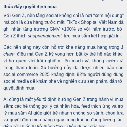
thúc đẩy quyết định mua
Với Gen Z, nền tảng social không chỉ là nơi “xem nội dung”
mà còn là cửa hàng trước mắt. TikTok Shop tại Việt Nam đã
ghi nhận tăng trưởng GMV >100% so với năm trước, bởi
Gen Z thích
shoppertainment
, tức mua sắm kết hợp giải trí.
Các nền tảng này còn hỗ trợ khả năng mua hàng trong
1
chạm
: điều mà Gen Z kỳ vọng hơn bất kỳ thế hệ nào khác,
vì họ quen với trải nghiệm liền mạch và không rườm rà
trong thanh toán. Xu hướng này đã được nhiều báo cáo
social commerce 2025 khẳng định: 82% người dùng dùng
social media để khám phá và nghiên cứu sản phẩm, dẫn tới
quyết định mua.
AI cũng là một yếu tố định hướng Gen Z trong hành vi mua
sắm: các hệ thống gợi ý cá nhân hóa, feed thích ứng và trợ
lý mua sắm AI giúp giới trẻ nhanh chóng so sánh, chọn lựa
và quyết định mua hàng ngay trong khi họ đang tương tác,
điều này biến AI trở thành “trợ lý tiêu dùng” đắc lực.