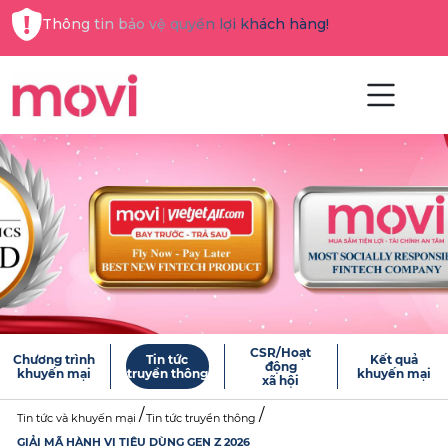
Thông tin bảo vệ quyền lợi khách hàng!
CSR/Hoạt
Chương trình
Tin tức
Kết quả
động
khuyến mại
truyền thông
khuyến mại
xã hội
Tin tức và khuyến mại
Tin tức truyền thông
GIẢI MÃ HÀNH VI TIÊU DÙNG GEN Z 2026