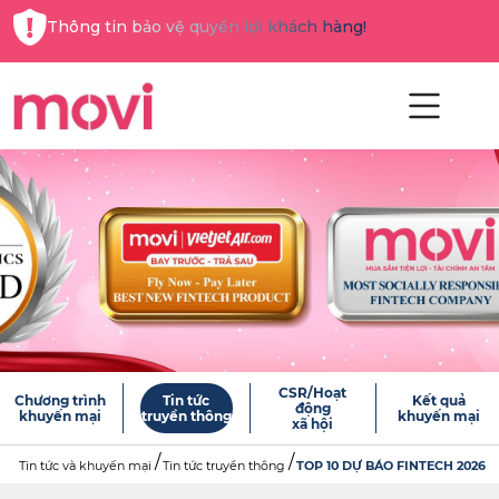
Thông tin bảo vệ quyền lợi khách hàng!
CSR/Hoạt
Chương trình
Tin tức
Kết quả
động
khuyến mại
truyền thông
khuyến mại
xã hội
Tin tức và khuyến mại
Tin tức truyền thông
TOP 10 DỰ BÁO FINTECH 2026