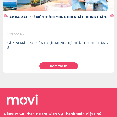
SẮP RA MẮT - SỰ KIỆN ĐƯỢC MONG ĐỢI NHẤT TRONG THÁN...
07/05/2022
SẮP RA MẮT - SỰ KIỆN ĐƯỢC MONG ĐỢI NHẤT TRONG THÁNG
5
Xem thêm
Công ty Cổ Phần Hỗ trợ Dịch Vụ Thanh toán Việt Phú