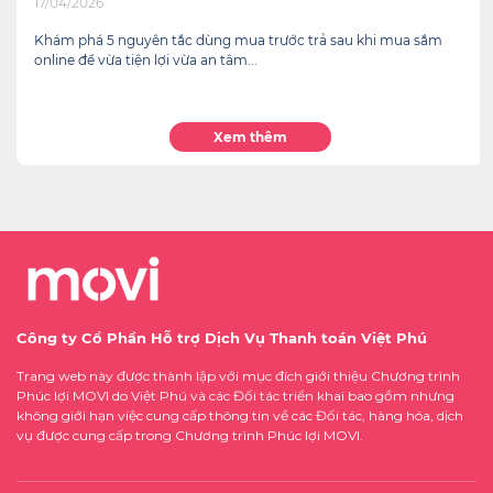
01/12/2025
Một xu hướng tài chính đang tăng tốc ngành bán lẻ toàn cầu
chính là Mua trước - Trả sau.
Xem thêm
Công ty Cổ Phần Hỗ trợ Dịch Vụ Thanh toán Việt Phú
Trang web này được thành lập với mục đích giới thiệu Chương trình
Phúc lợi MOVI do Việt Phú và các Đối tác triển khai bao gồm nhưng
không giới hạn việc cung cấp thông tin về các Đối tác, hàng hóa, dịch
vụ được cung cấp trong Chương trình Phúc lợi MOVI.