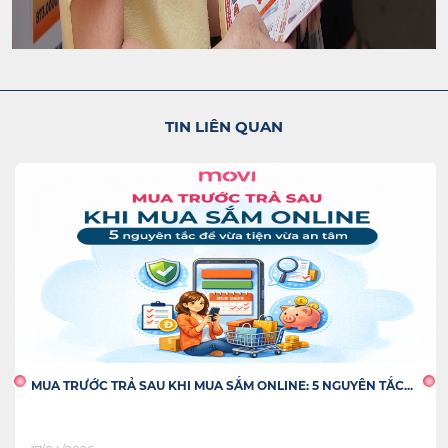
TIN LIÊN QUAN
MUA TRƯỚC TRẢ SAU TĂNG TỐC CUỐI NĂM: GIẢI PHÁP TÀI...