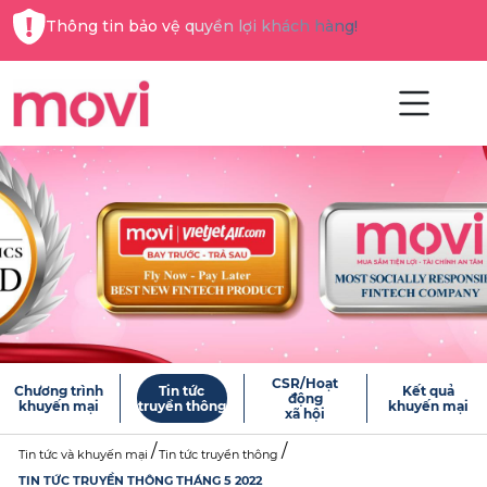
Thông tin bảo vệ quyền lợi khách hàng!
CSR/Hoạt
Chương trình
Tin tức
Kết quả
động
khuyến mại
truyền thông
khuyến mại
xã hội
Tin tức và khuyến mại
Tin tức truyền thông
TIN TỨC TRUYỀN THÔNG THÁNG 5 2022