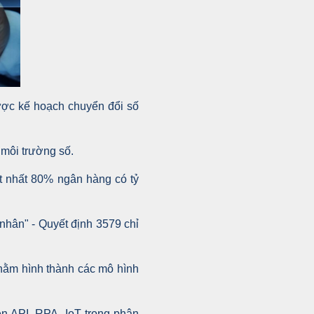
ược kế hoạch chuyển đổi số
 môi trường số.
Ít nhất 80% ngân hàng có tỷ
nhân" - Quyết định 3579 chỉ
 nhằm hình thành các mô hình
n API, RPA, IoT trong phân