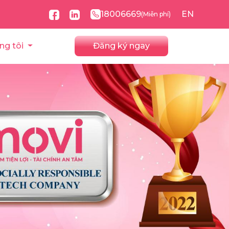
18006669
EN
(Miễn phí)
ng tôi
Đăng ký ngay