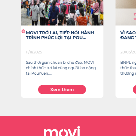
I
MOVI TRỞ LẠI, TIẾP NỐI HÀNH
VÌ SA
TRÌNH PHÚC LỢI TẠI POU...
ĐANG T
11/11/2025
20/03/2
Sau thời gian chuẩn bị chu đáo, MOVI
BNPL ng
chính thức trở lại cùng người lao động
thức tha
tại PouYuen....
thương 
Xem thêm