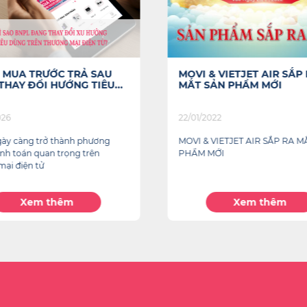
O MUA TRƯỚC TRẢ SAU
MOVI & VIETJET AIR SẮP
HAY ĐỔI HƯỚNG TIÊU...
MẮT SẢN PHẨM MỚI
026
22/01/2022
ày càng trở thành phương
MOVI & VIETJET AIR SẮP RA M
nh toán quan trọng trên
PHẨM MỚI
mại điện tử
Xem thêm
Xem thêm