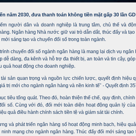
đến năm 2030, đưa thanh toán không tiền mặt gấp 30 lần G
ểm người dân và doanh nghiệp là trung tâm, chủ thể và độ
àng. Ngân hàng Nhà nước giữ vai trò dẫn dắt, thúc đẩy và tạo đ
i mới sáng tạo và chuyển đổi số trong toàn ngành.
trình chuyển đổi số ngành ngân hàng là mang lại dịch vụ ngân 
ập dễ dàng, đa kênh và hỗ trợ đa thiết bị, an toàn và tin cậy, g
u quả hoạt động cho doanh nghiệp.
i, tài sản quan trọng và nguồn lực chiến lược, quyết định hiệu
giá trị mới cho ngành ngân hàng và nền kinh tế" - Quyết định 35
c tiêu tổng quát. Theo đó, hoàn thiện thể chế, quy định, chính
 đổi số. Cùng với đó, đổi mới toàn diện hoạt động quản lý c
ệu quả điều hành chính sách tiền tệ và giám sát tài chính.
ựng và phát triển ngân hàng số hoạt động minh bạch, hiệu quả d
an ninh mạng cho ngành ngân hàng. Thúc đẩy đổi mới sáng tạo tr