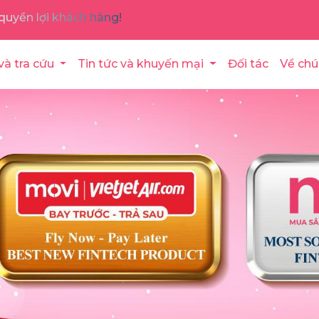
quyền lợi khách hàng!
và tra cứu
Tin tức và khuyến mại
Đối tác
Về chú