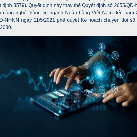
 định 3579). Quyết định này thay thế Quyết định số 2655/Q
iển công nghệ thông tin ngành Ngân hàng Việt Nam đến năm
QĐ-NHNN ngày 11/5/2021 phê duyệt Kế hoạch chuyển đổi s
 2030.