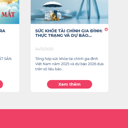
 RA
SỨC KHỎE TÀI CHÍNH GIA ĐÌNH:
G
THỰC TRẠNG VÀ DỰ BÁO...
G
04/12/2025
12
ẮT SẢN
Tổng hợp sức khỏe tài chính gia đình
Th
Việt Nam năm 2025 và dự báo 2026 dựa
ti
trên số liệu báo...
20
Xem thêm