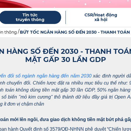
Tin tức
CSR/Hoạt động
truyền thông
xã hội
ền thông
BỨT TỐC NGÂN HÀNG SỐ ĐẾN 2030 - THANH TOÁN K
N HÀNG SỐ ĐẾN 2030 - THANH TOÁ
MẶT GẤP 30 LẦN GDP
yển đổi số ngành ngân hàng đến năm 2030
xác định người dâ
ình chuyển đổi. Chiến lược đặt ra nhiều mục tiêu cụ thể như: 9
hanh toán không dùng tiền mặt gấp 30 lần GDP, 50% ngân hàng
số biến "mỏ kim cương" thô thành dữ liệu đầy giá trị Open A
 ít đơn vị chậm chân
oán mới lên ngôi, đưa giao dịch không tiền mặt bứt phá g
an hành Quyết định số 3579/QĐ-NHNN phê duyệt “Chiến lược