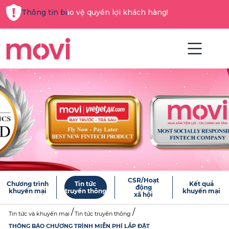
Thông tin bảo vệ quyền lợi khách hàng!
CSR/Hoạt
Chương trình
Tin tức
Kết quả
động
khuyến mại
truyền thông
khuyến mại
xã hội
Tin tức và khuyến mại
Tin tức truyền thông
THÔNG BÁO CHƯƠNG TRÌNH MIỄN PHÍ LẮP ĐẶT