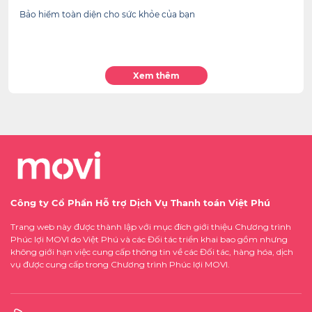
Bảo hiểm toàn diện cho sức khỏe của bạn
Xem thêm
Công ty Cổ Phần Hỗ trợ Dịch Vụ Thanh toán Việt Phú
Trang web này được thành lập với mục đích giới thiệu Chương trình
Phúc lợi MOVI do Việt Phú và các Đối tác triển khai bao gồm nhưng
không giới hạn việc cung cấp thông tin về các Đối tác, hàng hóa, dịch
vụ được cung cấp trong Chương trình Phúc lợi MOVI.