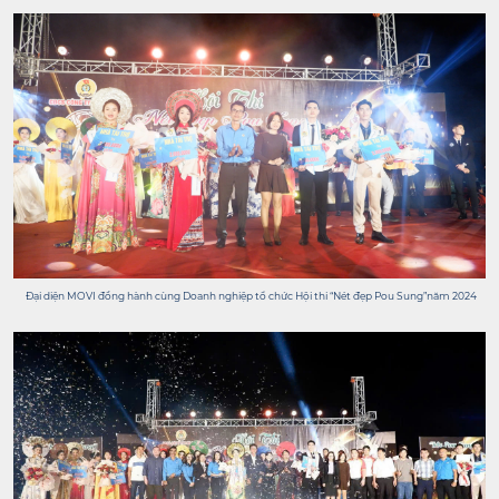
Đại diện MOVI đồng hành cùng Doanh nghiệp tổ chức Hội thi “Nét đẹp Pou Sung”năm 2024