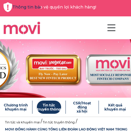
Thông tin bảo vệ quyền lợi khách hàng!
CSR/Hoạt
Chương trình
Tin tức
Kết quả
động
khuyến mại
truyền thông
khuyến mại
xã hội
Tin tức và khuyến mại
Tin tức truyền thông
MOVI ĐỒNG HÀNH CÙNG TỔNG LIÊN ĐOÀN LAO ĐỘNG VIỆT NAM TRONG