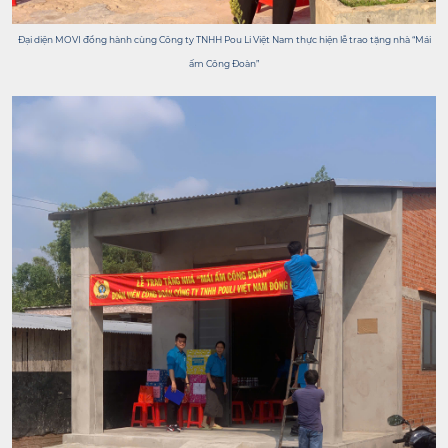
Đại diện MOVI đồng hành cùng Công ty TNHH Pou Li Việt Nam thực hiện lễ trao tặng nhà “Mái
ấm Công Đoàn”