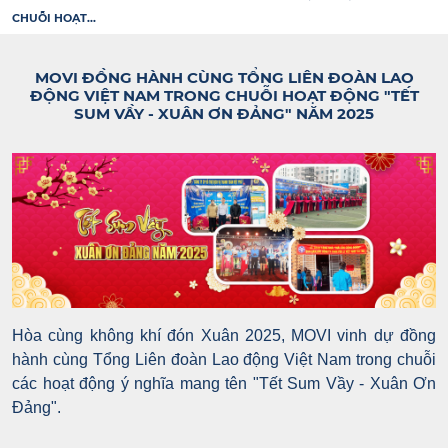
CHUỖI HOẠT...
MOVI ĐỒNG HÀNH CÙNG TỔNG LIÊN ĐOÀN LAO
ĐỘNG VIỆT NAM TRONG CHUỖI HOẠT ĐỘNG "TẾT
SUM VẦY - XUÂN ƠN ĐẢNG" NĂM 2025
Hòa cùng không khí đón Xuân 2025, MOVI vinh dự đồng
hành cùng Tổng Liên đoàn Lao động Việt Nam trong chuỗi
các hoạt động ý nghĩa mang tên "Tết Sum Vầy - Xuân Ơn
Đảng".