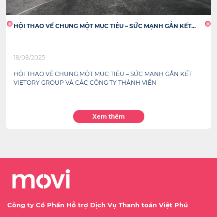
.
Cách dùng BNPL để giữ ngân sách ổn định suốt tháng
28/05/2026
Lợi thế tài chính năm 2026 không chỉ là “tiết kiệm”, mà là điều
phối dòng tiền theo nhịp l...
Xem thêm
Công ty Cổ Phần Hỗ trợ Dịch Vụ Thanh toán Việt Phú