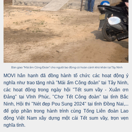
Bàn giao “Mái ấm Công Đoàn” cho người lao động có hoàn cảnh khó khăn tại Tây Ninh
MOVI hân hạnh đã đồng hành tổ chức các hoạt động ý
nghĩa như trao tặng nhà "Mái ấm Công đoàn" tại Tây Ninh,
các hoạt động trong ngày hội "Tết sum vầy - Xuân ơn
Đảng" tại Vĩnh Phúc, "Chợ Tết Công đoàn" tại tỉnh Bắc
Ninh, Hội thi "Nét đẹp Pou Sung 2024" tại tỉnh Đồng Nai,...
để góp phần trong hành trình cùng Tổng Liên đoàn Lao
động Việt Nam xây dựng một cái Tết sum vầy, trọn vẹn
nghĩa tình.