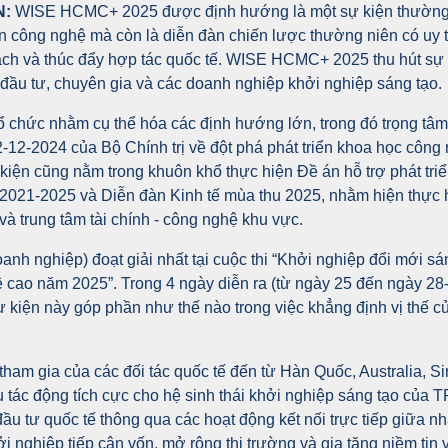
N:
WISE HCMC+ 2025 được định hướng là một sự kiện thường
iễn công nghệ mà còn là diễn đàn chiến lược thường niên có uy t
 sách và thúc đẩy hợp tác quốc tế. WISE HCMC+ 2025 thu hút sự
 đầu tư, chuyên gia và các doanh nghiệp khởi nghiệp sáng tạo.
hức nhằm cụ thể hóa các định hướng lớn, trong đó trọng tâm 
12-2024 của Bộ Chính trị về đột phá phát triển khoa học công 
kiện cũng nằm trong khuôn khổ thực hiện Đề án hỗ trợ phát triể
2021-2025 và Diễn đàn Kinh tế mùa thu 2025, nhằm hiện thự
 và trung tâm tài chính - công nghệ khu vực.
anh nghiệp) đoạt giải nhất tại cuộc thi “Khởi nghiệp đổi mới sá
cao năm 2025”. Trong 4 ngày diễn ra (từ ngày 25 đến ngày 28-
ự kiện này góp phần như thế nào trong việc khẳng định vị thế 
m gia của các đối tác quốc tế đến từ Hàn Quốc, Australia, S
 tác động tích cực cho hệ sinh thái khởi nghiệp sáng tạo của
u tư quốc tế thông qua các hoạt động kết nối trực tiếp giữa nhà
 nghiệp tiếp cận vốn, mở rộng thị trường và gia tăng niềm tin