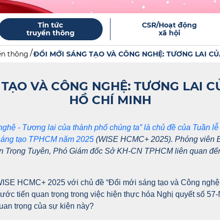
Tin tức
CSR/Hoạt động
truyền thông
xã hội
ền thông
ĐỔI MỚI SÁNG TẠO VÀ CÔNG NGHỆ: TƯƠNG LAI C
 TẠO VÀ CÔNG NGHỆ: TƯƠNG LAI 
HỒ CHÍ MINH
nghệ - Tương lai của thành phố chúng ta” là chủ đề của Tuần lễ
 sáng tạo TPHCM năm 2025
(WISE HCMC+ 2025). Phóng viên B
Trần Trọng Tuyên, Phó Giám đốc Sở KH-CN TPHCM liên quan đến
ISE HCMC+ 2025 với chủ đề “Đổi mới sáng tạo và Công nghệ 
ước tiến quan trọng trong việc hiện thực hóa Nghị quyết số 57
quan trọng của sự kiện này?