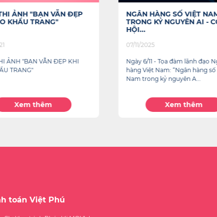
HÀNG SỐ VIỆT NAM
MOVI TRỞ LẠI – MUA TR
KỶ NGUYÊN AI - CƠ
TRẢ SAU TẠI NHÀ MÁY CH
25
29/09/2025
1 - Tọa đàm lãnh đạo Ngân
MOVI TRỞ LẠI – MUA TRƯỚC 
t Nam: “Ngân hàng số Việt
TẠI NHÀ MÁY CHANG SHIN & 
g kỷ nguyên A...
CHEN TRONG THÁNG 09
Xem thêm
Xem thêm
nh toán Việt Phú