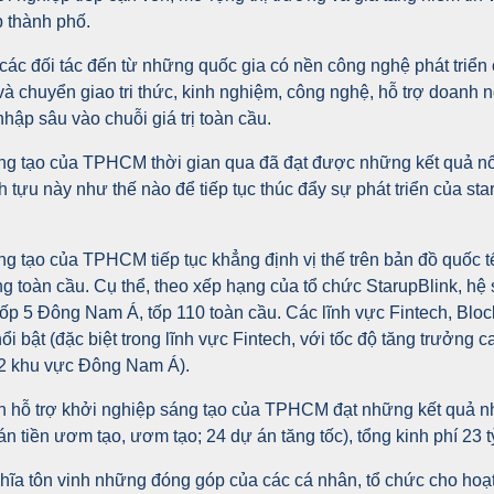
p thành phố.
các đối tác đến từ những quốc gia có nền công nghệ phát triển
ế và chuyển giao tri thức, kinh nghiệm, công nghệ, hỗ trợ doa
hập sâu vào chuỗi giá trị toàn cầu.
sáng tạo của TPHCM thời gian qua đã đạt được những kết quả 
nh tựu này như thế nào để tiếp tục thúc đẩy sự phát triển của st
g tạo của TPHCM tiếp tục khẳng định vị thế trên bản đồ quốc tế,
ng toàn cầu. Cụ thể, theo xếp hạng của tổ chức StarupBlink, hệ 
p 5 Đông Nam Á, tốp 110 toàn cầu. Các lĩnh vực Fintech, Bloc
i bật (đặc biệt trong lĩnh vực Fintech, với tốc độ tăng trưởng 
 2 khu vực Đông Nam Á).
h hỗ trợ khởi nghiệp sáng tạo của TPHCM đạt những kết quả nh
n tiền ươm tạo, ươm tạo; 24 dự án tăng tốc), tổng kinh phí 23 t
a tôn vinh những đóng góp của các cá nhân, tổ chức cho hoạ