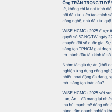
Ông TRẦN TRỌNG TUYÊ
tế, không chỉ là nơi trình d
nối đầu tư, kiến tạo chính
công nghệ, nhà đầu tư, quỹ
WISE HCMC+ 2025 được tổ c
quyết số 57-NQ/TW ngày 22-
chuyển đổi số quốc gia. Sự 
sáng tạo TPHCM giai đoạn 
trở thành đầu tàu kinh tế số
Nhóm tác giả dự án (khối do
nghiệp ứng dụng công nghệ 
nhiều hoạt động đa dạng, s
mới sáng tạo toàn cầu?
WISE HCMC+ 2025 với sự tha
Lan, Áo… đã mang lại nhiều
thu hút mạnh mẽ dòng vốn đầ
hàng trăm doanh nghiệp khởi