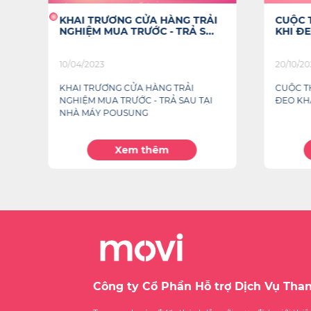
I
CUỘC THI ẢNH "BẠN VẪN ĐẸP
NGÂN 
KHI ĐEO KHẨU TRANG"
TRONG 
HỘI...
20/10/2021
07/11/20
CUỘC THI ẢNH "BẠN VẪN ĐẸP KHI
Ngày 6/1
ĐEO KHẨU TRANG"
hàng Việ
Nam tron
Xem thêm
Công ty Cổ Phần Hỗ trợ Dịch Vụ Tha