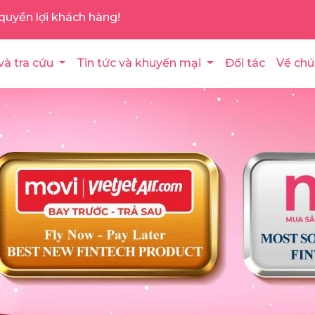
quyền lợi khách hàng!
và tra cứu
Tin tức và khuyến mại
Đối tác
Về chú