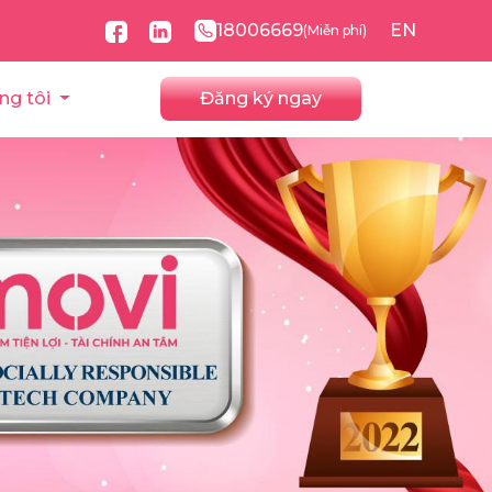
18006669
EN
(Miễn phí)
ng tôi
Đăng ký ngay