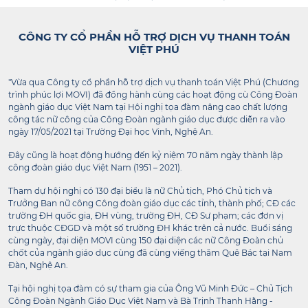
CÔNG TY CỔ PHẦN HỖ TRỢ DỊCH VỤ THANH TOÁN
VIỆT PHÚ
"Vừa qua Công ty cổ phần hỗ trợ dịch vụ thanh toán Việt Phú (Chương
trình phúc lợi MOVI) đã đồng hành cùng các hoạt động cù Công Đoàn
ngành giáo dục Việt Nam tại Hội nghị tọa đàm nâng cao chất lượng
công tác nữ công của Công Đoàn ngành giáo dục được diễn ra vào
ngày 17/05/2021 tại Trường Đại học Vinh, Nghệ An.
Đây cũng là hoạt động hướng đến kỷ niệm 70 năm ngày thành lập
công đoàn giáo dục Việt Nam (1951 – 2021).
Tham dự hội nghị có 130 đại biểu là nữ Chủ tịch, Phó Chủ tịch và
Trưởng Ban nữ công Công đoàn giáo dục các tỉnh, thành phố; CĐ các
trường ĐH quốc gia, ĐH vùng, trường ĐH, CĐ Sư phạm; các đơn vị
trực thuộc CĐGD và một số trường ĐH khác trên cả nước. Buổi sáng
cùng ngày, đại diện MOVI cùng 150 đại diện các nữ Công Đoàn chủ
chốt của ngành giáo dục cùng đã cùng viếng thăm Quê Bác tại Nam
Đàn, Nghệ An.
Tại hội nghị tọa đàm có sự tham gia của Ông Vũ Minh Đức – Chủ Tịch
Công Đoàn Ngành Giáo Dục Việt Nam và Bà Trịnh Thanh Hằng -