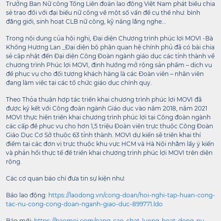
Trưởng Ban Nữ công Tổng Liên đoàn lao động Việt Nam phát biểu chia
sẻ trao đổi với đại biểu nữ công về một số vấn đề cụ thể như: bình
đẳng giới, sinh hoạt CLB nữ công, kỹ năng lắng nghe...
Trong nội dung của hội nghị, Đại diện Chương trình phúc lợi MOVI -Bà
Khổng Hương Lan _Đại diện bộ phận quan hệ chính phủ đã có bài chia
sẻ cập nhật đến Đại diện Công Đoàn ngành giáo dục các tỉnh thành về
chương trình Phúc lợi MOVI, định hướng mở rộng sản phẩm – dịch vụ
để phục vụ cho đối tượng khách hàng là các Đoàn viên – nhân viên
đang làm việc tại các tổ chức giáo dục chính quy.
Theo Thỏa thuận hợp tác triển khai chương trình phúc lợi MOVI đã
được ký kết với Công đoàn ngành Giáo dục vào năm 2018, năm 2021
MOVI thực hiện triển khai chương trình phúc lợi tại Công đoàn ngành
các cấp để phục vụ cho hơn 1,5 triệu Đoàn viên trực thuộc Công Đoàn
Giáo Dục Cơ Sở thuộc 63 tỉnh thành. MOVI dự kiến sẽ triển khai thí
điểm tại các đơn vị trực thuộc khu vực HCM và Hà Nội nhằm lấy ý kiến
và phản hồi thực tế để triển khai chương trình phúc lợi MOVI trên diện
rộng.
Các cơ quan báo chí đưa tin sự kiện như:
Báo lao động:
https://laodong.vn/cong-doan/hoi-nghi-tap-huan-cong-
tac-nu-cong-cong-doan-nganh-giao-duc-899771.ldo
Báo mới:
https://baomoi.com/nang-cao-chat-luong-hoat-dong-nu-