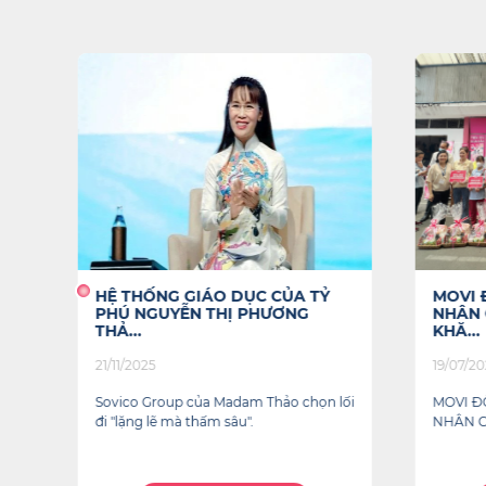
HỆ THỐNG GIÁO DỤC CỦA TỶ
MOVI 
PHÚ NGUYỄN THỊ PHƯƠNG
NHÂN 
THẢ...
KHĂ...
21/11/2025
19/07/20
ng
Sovico Group của Madam Thảo chọn lối
MOVI Đ
đi "lặng lẽ mà thấm sâu".
NHÂN C