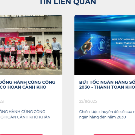
TIN LIÊN QUAN
ĐỒNG HÀNH CÙNG CÔNG
BỨT TỐC NGÂN HÀNG SỐ
CÓ HOÀN CẢNH KHÓ
2030 - THANH TOÁN KHÔN
23
22/11/2025
ỒNG HÀNH CÙNG CÔNG
Chiến lược chuyển đổi số của 
Ó HOÀN CẢNH KHÓ KHĂN
ngân hàng đến năm 2030