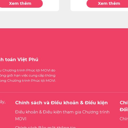
Xem thêm
Xem thêm
nh toán Việt Phú
ệu Chương trình Phúc lợi MOVI do
ông giới hạn việc cung cấp thông
trong Chương trình Phúc lợi MOVI.
ây,
Chính sách và Điều khoản & Điều kiện
Chí
Đối
Điều khoản & Điều kiện tham gia Chương trình
MOVI
Chí
Chính sách Bảo mật thông tin