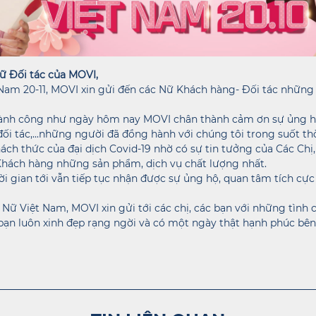
ữ Đối tác của MOVI,
am 20-11, MOVI xin gửi đến các Nữ Khách hàng- Đối tác những t
nh công như ngày hôm nay MOVI chân thành cảm ơn sự ủng hộ,
 đối tác,...những người đã đồng hành với chúng tôi trong suốt th
ách thức của đại dịch Covid-19 nhờ có sự tin tưởng của Các Ch
Khách hàng những sản phẩm, dịch vụ chất lượng nhất.
ời gian tới vẫn tiếp tục nhận được sự ủng hộ, quan tâm tích c
Nữ Việt Nam, MOVI xin gửi tới các chị, các bạn với những tình 
c bạn luôn xinh đẹp rạng ngời và có một ngày thật hạnh phúc b