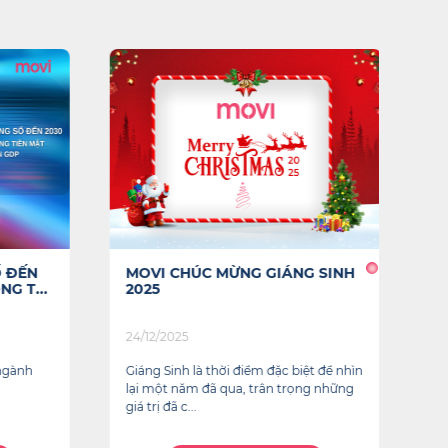
 ĐẾN
MOVI CHÚC MỪNG GIÁNG SINH
Q
G T...
2025
T
24/12/2025
2
ngành
Giáng Sinh là thời điểm đặc biệt để nhìn
T
lại một năm đã qua, trân trọng những
T
giá trị đã c...
V