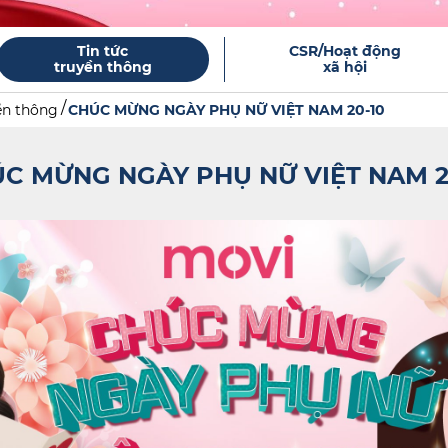
Tin tức
CSR/Hoạt động
truyền thông
xã hội
ền thông
CHÚC MỪNG NGÀY PHỤ NỮ VIỆT NAM 20-10
C MỪNG NGÀY PHỤ NỮ VIỆT NAM 2