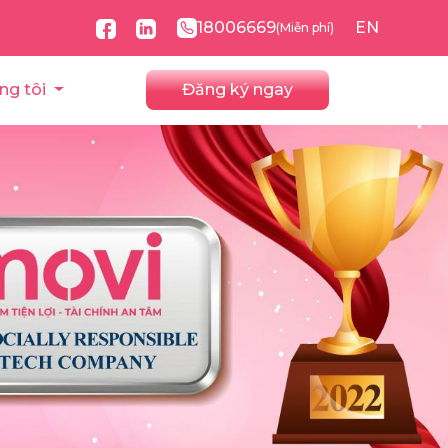
18006669
EN
(Miễn phí)
ng tôi
Đăng ký ngay