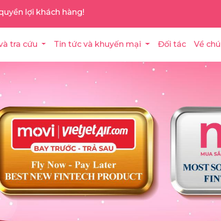
quyền lợi khách hàng!
và tra cứu
Tin tức và khuyến mại
Đối tác
Về chú