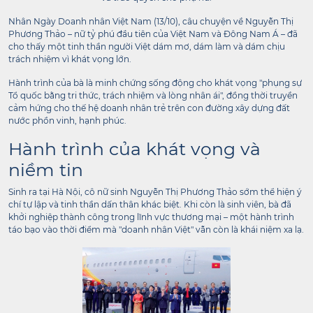
Nhân Ngày Doanh nhân Việt Nam (13/10), câu chuyện về Nguyễn Thị
Phương Thảo – nữ tỷ phú đầu tiên của Việt Nam và Đông Nam Á – đã
cho thấy một tinh thần người Việt dám mơ, dám làm và dám chịu
trách nhiệm vì khát vọng lớn.
Hành trình của bà là minh chứng sống động cho khát vọng "phụng sự
Tổ quốc bằng tri thức, trách nhiệm và lòng nhân ái", đồng thời truyền
cảm hứng cho thế hệ doanh nhân trẻ trên con đường xây dựng đất
nước phồn vinh, hạnh phúc.
Hành trình của khát vọng và
niềm tin
Sinh ra tại Hà Nội, cô nữ sinh Nguyễn Thị Phương Thảo sớm thể hiện ý
chí tự lập và tinh thần dấn thân khác biệt. Khi còn là sinh viên, bà đã
khởi nghiệp thành công trong lĩnh vực thương mại – một hành trình
táo bạo vào thời điểm mà "doanh nhân Việt" vẫn còn là khái niệm xa lạ.