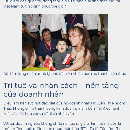
100 điểm đến quốc tế, đồng thời là biểu tượng của tinh thần "người
Việt Nam tự tin chinh phục thế giới".
Với tấm lòng nhân ái, nữ tỷ phú đã biến nhiều ước mơ thành hiện thực
Trí tuệ và nhân cách – nền tảng
của doanh nhân
Điều làm nên sức hút đặc biệt của nữ doanh nhân Nguyễn Thị Phương
Thảo không chỉ là thành công kinh doanh, mà là bản lĩnh điều hành
xuất sắc kết hợp với sự tử tế và nhân văn.
Với bà, doanh nghiệp không chỉ là nơi tạo ra giá trị kinh tế mà còn là
môi trường nuôi dưỡng con người. Văn hóa "5T" – Tử tế, Tận tâm, Tin