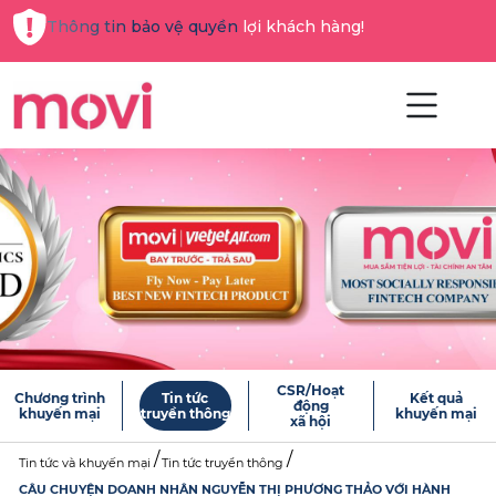
Thông tin bảo vệ quyền lợi khách hàng!
CSR/Hoạt
Chương trình
Tin tức
Kết quả
động
khuyến mại
truyền thông
khuyến mại
xã hội
Tin tức và khuyến mại
Tin tức truyền thông
CÂU CHUYỆN DOANH NHÂN NGUYỄN THỊ PHƯƠNG THẢO VỚI HÀNH