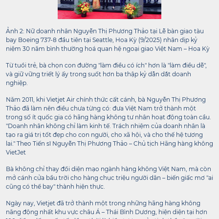
Ảnh 2: Nữ doanh nhân Nguyễn Thị Phương Thảo tại Lễ bàn giao tàu
bay Boeing 737-8 đầu tiên tại Seattle, Hoa Kỳ (9/2025) nhân dịp kỷ
niệm 30 năm bình thường hoá quan hệ ngoại giao Việt Nam – Hoa Kỳ
Từ tuổi trẻ, bà chọn con đường "làm điều có ích" hơn là "làm điều dễ",
và giữ vững triết lý ấy trong suốt hơn ba thập kỷ dẫn dắt doanh
nghiệp.
Năm 2011, khi Vietjet Air chính thức cất cánh, bà Nguyễn Thị Phương
Thảo đã làm nên điều chưa từng có: đưa Việt Nam trở thành một
trong số ít quốc gia có hãng hàng không tư nhân hoạt động toàn cầu.
"Doanh nhân không chỉ làm kinh tế. Trách nhiệm của doanh nhân là
tạo ra giá trị tốt đẹp cho con người, cho xã hội, và cho thế hệ tương
lai." Theo Tiến sĩ Nguyễn Thị Phương Thảo – Chủ tịch Hãng hàng không
VietJet
Bà không chỉ thay đổi diện mạo ngành hàng không Việt Nam, mà còn
mở cánh cửa bầu trời cho hàng chục triệu người dân – biến giấc mơ "ai
cũng có thể bay" thành hiện thực.
Ngày nay, Vietjet đã trở thành một trong những hãng hàng không
năng động nhất khu vực châu Á – Thái Bình Dương, hiện diện tại hơn