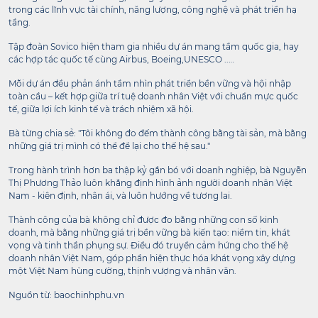
trong các lĩnh vực tài chính, năng lượng, công nghệ và phát triển hạ
tầng.
Tập đoàn Sovico hiện tham gia nhiều dự án mang tầm quốc gia, hay
các hợp tác quốc tế cùng Airbus, Boeing,UNESCO ..…
Mỗi dự án đều phản ánh tầm nhìn phát triển bền vững và hội nhập
toàn cầu – kết hợp giữa trí tuệ doanh nhân Việt với chuẩn mực quốc
tế, giữa lợi ích kinh tế và trách nhiệm xã hội.
Bà từng chia sẻ: "Tôi không đo đếm thành công bằng tài sản, mà bằng
những giá trị mình có thể để lại cho thế hệ sau."
Trong hành trình hơn ba thập kỷ gắn bó với doanh nghiệp, bà Nguyễn
Thị Phương Thảo luôn khẳng định hình ảnh người doanh nhân Việt
Nam - kiên định, nhân ái, và luôn hướng về tương lai.
Thành công của bà không chỉ được đo bằng những con số kinh
doanh, mà bằng những giá trị bền vững bà kiến tạo: niềm tin, khát
vọng và tinh thần phụng sự. Điều đó truyền cảm hứng cho thế hệ
doanh nhân Việt Nam, góp phần hiện thực hóa khát vọng xây dựng
một Việt Nam hùng cường, thịnh vượng và nhân văn.
Nguồn từ: baochinhphu.vn