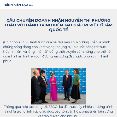
TRÌNH KIẾN TẠO G...
CÂU CHUYỆN DOANH NHÂN NGUYỄN THỊ PHƯƠNG
THẢO VỚI HÀNH TRÌNH KIẾN TẠO GIÁ TRỊ VIỆT Ở TẦM
QUỐC TẾ
(Chinhphu.vn) - Hành trình của bà Nguyễn Thị Phương Thảo là minh
chứng sống động cho khát vọng "phụng sự Tổ quốc bằng tri thức,
trách nhiệm và lòng nhân ái", đồng thời truyền cảm hứng cho thế hệ
doanh nhân trẻ trên con đường xây dựng đất nước phồn vinh, hạnh
phúc.
Thông qua hợp tác cùng UNESCO, bà đã thúc đẩy nhiều chương trình
ý nghĩa trong lĩnh vực giáo dục, bảo tồn văn hóa, phát triển bền vững
và trao quyền cho phụ nữ.