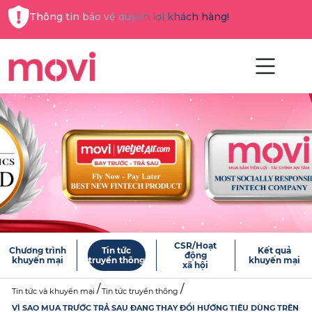
Thông tin bảo vệ quyền lợi khách hàng!
CSR/Hoạt
Chương trình
Tin tức
Kết quả
động
khuyến mại
truyền thông
khuyến mại
xã hội
Tin tức và khuyến mại
Tin tức truyền thông
VÌ SAO MUA TRƯỚC TRẢ SAU ĐANG THAY ĐỔI HƯỚNG TIÊU DÙNG TRÊN