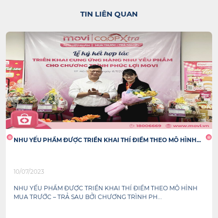
TIN LIÊN QUAN
NHU YẾU PHẨM ĐƯỢC TRIỂN KHAI THÍ ĐIỂM THEO MÔ HÌNH...
10/07/2023
NHU YẾU PHẨM ĐƯỢC TRIỂN KHAI THÍ ĐIỂM THEO MÔ HÌNH
MUA TRƯỚC – TRẢ SAU BỞI CHƯƠNG TRÌNH PH...