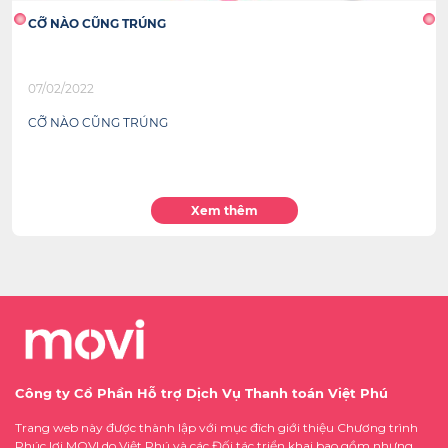
CỠ NÀO CŨNG TRÚNG
07/02/2022
CỠ NÀO CŨNG TRÚNG
Xem thêm
Công ty Cổ Phần Hỗ trợ Dịch Vụ Thanh toán Việt Phú
Trang web này được thành lập với mục đích giới thiệu Chương trình
Phúc lợi MOVI do Việt Phú và các Đối tác triển khai bao gồm nhưng