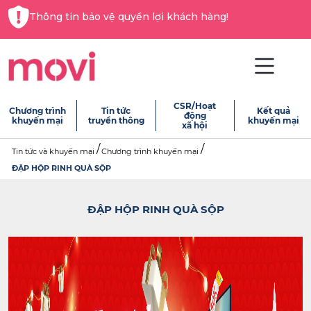
Thông tin bảo vệ quyền lợi khách hàng!
CSR/Hoạt
Chương trình
Tin tức
Kết quả
động
khuyến mại
truyền thông
khuyến mại
xã hội
Tin tức và khuyến mại
Chương trình khuyến mại
ĐẬP HỘP RINH QUÀ SỘP
ĐẬP HỘP RINH QUÀ SỘP