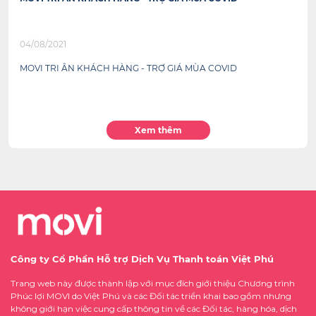
04/08/2021
MOVI TRI ÂN KHÁCH HÀNG - TRỢ GIÁ MÙA COVID
Xem thêm
Công ty Cổ Phần Hỗ trợ Dịch Vụ Thanh toán Việt Phú
Trang web này được thành lập với mục đích giới thiệu Chương trình
Phúc lợi MOVI do Việt Phú và các Đối tác triển khai bao gồm nhưng
không giới hạn việc cung cấp thông tin về các Đối tác, hàng hóa, dịch