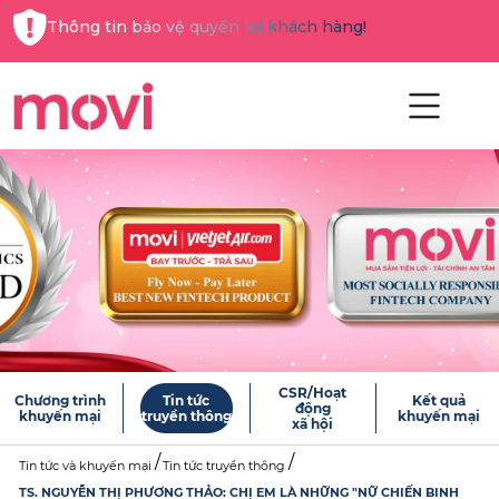
Thông tin bảo vệ quyền lợi khách hàng!
CSR/Hoạt
Chương trình
Tin tức
Kết quả
động
khuyến mại
truyền thông
khuyến mại
xã hội
Tin tức và khuyến mại
Tin tức truyền thông
TS. NGUYỄN THỊ PHƯƠNG THẢO: CHỊ EM LÀ NHỮNG "NỮ CHIẾN BINH