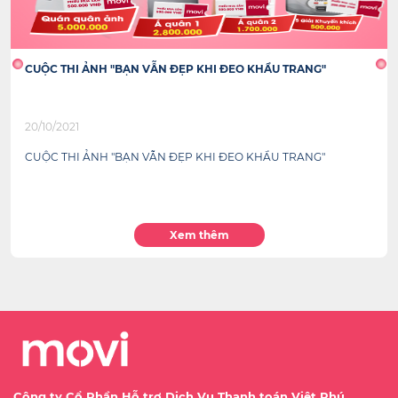
CUỘC THI ẢNH "BẠN VẪN ĐẸP KHI ĐEO KHẨU TRANG"
20/10/2021
CUỘC THI ẢNH "BẠN VẪN ĐẸP KHI ĐEO KHẨU TRANG"
Xem thêm
Công ty Cổ Phần Hỗ trợ Dịch Vụ Thanh toán Việt Phú