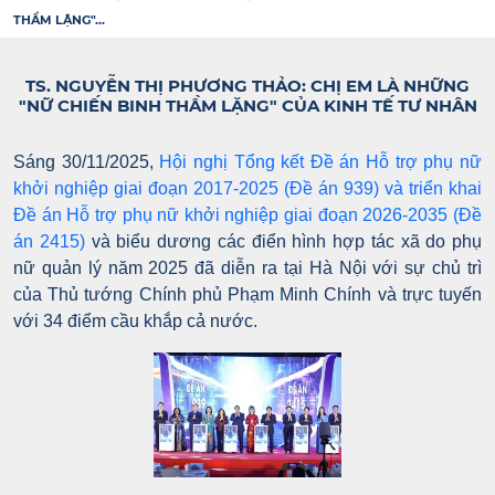
THẦM LẶNG"...
TS. NGUYỄN THỊ PHƯƠNG THẢO: CHỊ EM LÀ NHỮNG
"NỮ CHIẾN BINH THẦM LẶNG" CỦA KINH TẾ TƯ NHÂN
Sáng 30/11/2025,
Hội nghị Tổng kết Đề án Hỗ trợ phụ nữ
khởi nghiệp giai đoạn 2017-2025 (Đề án 939) và triển khai
Đề án Hỗ trợ phụ nữ khởi nghiệp giai đoạn 2026-2035 (Đề
án 2415)
và biểu dương các điển hình hợp tác xã do phụ
nữ quản lý năm 2025 đã diễn ra tại Hà Nội với sự chủ trì
của Thủ tướng Chính phủ Phạm Minh Chính và trực tuyến
với 34 điểm cầu khắp cả nước.