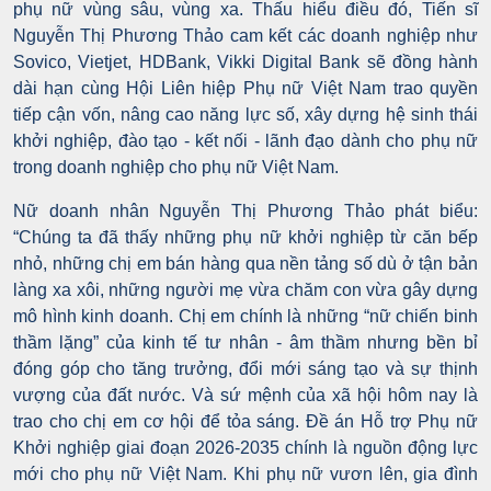
phụ nữ vùng sâu, vùng xa. Thấu hiểu điều đó, Tiến sĩ
Nguyễn Thị Phương Thảo cam kết các doanh nghiệp như
Sovico, Vietjet, HDBank, Vikki Digital Bank sẽ đồng hành
dài hạn cùng Hội Liên hiệp Phụ nữ Việt Nam trao quyền
tiếp cận vốn, nâng cao năng lực số, xây dựng hệ sinh thái
khởi nghiệp, đào tạo - kết nối - lãnh đạo dành cho phụ nữ
trong doanh nghiệp cho phụ nữ Việt Nam.
Nữ doanh nhân Nguyễn Thị Phương Thảo phát biểu:
“Chúng ta đã thấy những phụ nữ khởi nghiệp từ căn bếp
nhỏ, những chị em bán hàng qua nền tảng số dù ở tận bản
làng xa xôi, những người mẹ vừa chăm con vừa gây dựng
mô hình kinh doanh. Chị em chính là những “nữ chiến binh
thầm lặng” của kinh tế tư nhân - âm thầm nhưng bền bỉ
đóng góp cho tăng trưởng, đổi mới sáng tạo và sự thịnh
vượng của đất nước. Và sứ mệnh của xã hội hôm nay là
trao cho chị em cơ hội để tỏa sáng. Đề án Hỗ trợ Phụ nữ
Khởi nghiệp giai đoạn 2026-2035 chính là nguồn động lực
mới cho phụ nữ Việt Nam. Khi phụ nữ vươn lên, gia đình