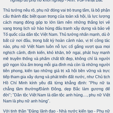
nghiệp do phụ nữ khởi nghiệp - Ảnh: VGP/Nhật Bắc
Thủ tướng nêu rõ, phụ nữ đóng vai trò trung tâm, là bộ phận
cấu thành đặc biệt quan trọng của toàn xã hội, là lực lượng
cách mạng đóng góp to lớn làm nên những thắng lợi vẻ
vang trong lịch sử hào hùng đấu tranh xây dựng và bảo vệ
Tổ quốc của dân tộc Việt Nam. Thủ tướng nhấn mạnh, dù ở
bất cứ nơi đâu, trong bất kỳ hoàn cảnh nào, vị trí công tác
nào, phụ nữ Việt Nam luôn nỗ lực cố gắng vượt qua mọi
nghịch cảnh, định kiến, khó khăn, trở ngại, phát huy mạnh
mẽ truyền thống và phẩm chất tốt đẹp, không chỉ là người
giữ ngọn lửa ấm trong mỗi gia đình mà còn là những người
tiên phong, kiến tạo những giá trị xã hội bền vững và trực
tiếp tham gia xây dựng và phát triển đất nước, như Chủ tịch
Hồ Chí Minh kính yêu đã từng khẳng định: "Phụ nữ ta
chẳng tầm thường/Đánh Đông, dẹp Bắc làm gương để
đời"; "Dân tộc Việt Nam là dân tộc anh hùng…, phụ nữ Việt
Nam là phụ nữ anh hùng".
Với tinh thần "Đảng lãnh đạo - Nhà nước kiến tạo - Phụ nữ