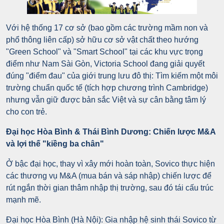
Với hệ thống 17 cơ sở (bao gồm các trường mầm non và
phổ thông liên cấp) sở hữu cơ sở vật chất theo hướng
"Green School" và "Smart School" tại các khu vực trọng
điểm như Nam Sài Gòn, Victoria School đang giải quyết
đúng "điểm đau" của giới trung lưu đô thị: Tìm kiếm một môi
trường chuẩn quốc tế (tích hợp chương trình Cambridge)
nhưng vẫn giữ được bản sắc Việt và sự cân bằng tâm lý
cho con trẻ.
Đại học Hòa Bình & Thái Bình Dương: Chiến lược M&A
và lợi thế "kiềng ba chân"
Ở bậc đại học, thay vì xây mới hoàn toàn, Sovico thực hiện
các thương vụ M&A (mua bán và sáp nhập) chiến lược để
rút ngắn thời gian thâm nhập thị trường, sau đó tái cấu trúc
mạnh mẽ.
Đại học Hòa Bình (Hà Nội): Gia nhập hệ sinh thái Sovico từ