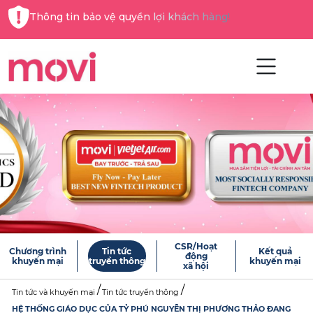
Thông tin bảo vệ quyền lợi khách hàng!
CSR/Hoạt
Chương trình
Tin tức
Kết quả
động
khuyến mại
truyền thông
khuyến mại
xã hội
Tin tức và khuyến mại
Tin tức truyền thông
HỆ THỐNG GIÁO DỤC CỦA TỶ PHÚ NGUYỄN THỊ PHƯƠNG THẢO ĐANG