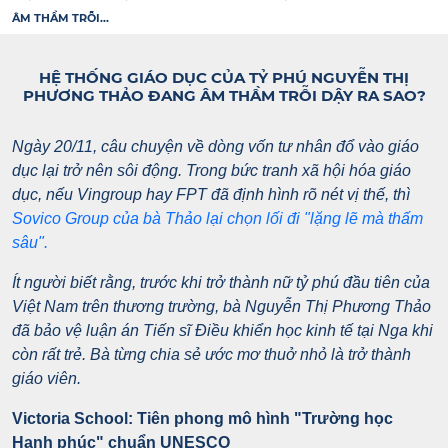
ÂM THẦM TRỖI...
HỆ THỐNG GIÁO DỤC CỦA TỶ PHÚ NGUYỄN THỊ
PHƯƠNG THẢO ĐANG ÂM THẦM TRỖI DẬY RA SAO?
Ngày 20/11, câu chuyện về dòng vốn tư nhân đổ vào giáo
dục lại trở nên sôi động. Trong bức tranh xã hội hóa giáo
dục, nếu Vingroup hay FPT đã định hình rõ nét vị thế, thì
Sovico Group của bà Thảo lại chọn lối đi "lặng lẽ mà thấm
sâu".
Ít người biết rằng, trước khi trở thành nữ tỷ phú đầu tiên của
Việt Nam trên thương trường, bà Nguyễn Thị Phương Thảo
đã bảo vệ luận án Tiến sĩ Điều khiển học kinh tế tại Nga khi
còn rất trẻ. Bà từng chia sẻ ước mơ thuở nhỏ là trở thành
giáo viên.
Victoria School: Tiên phong mô hình "Trường học
Hạnh phúc" chuẩn UNESCO