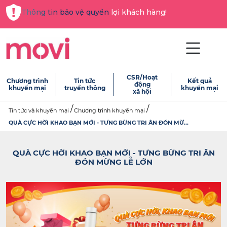
Thông tin bảo vệ quyền lợi khách hàng!
CSR/Hoạt
Chương trình
Tin tức
Kết quả
động
khuyến mại
truyền thông
khuyến mại
xã hội
Tin tức và khuyến mại
Chương trình khuyến mại
QUÀ CỰC HỜI KHAO BẠN MỚI - TƯNG BỪNG TRI ÂN ĐÓN MỪ...
QUÀ CỰC HỜI KHAO BẠN MỚI - TƯNG BỪNG TRI ÂN
ĐÓN MỪNG LỄ LỚN