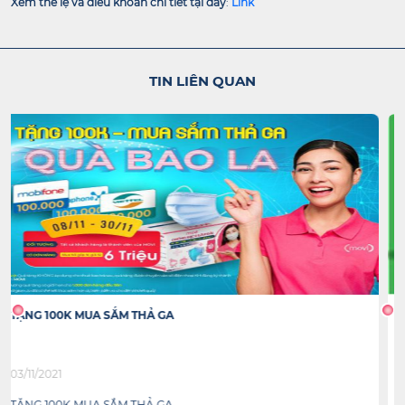
Xem thể lệ và điều khoản chi tiết tại đây
:
Link
TIN LIÊN QUAN
SẮM OPPO NHẬN TAI NGHE MIỄN PHÍ
03/11/2021
SẮM OPPO NHẬN TAI NGHE MIỄN PHÍ