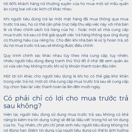
tới 60% khách hàng nữ thường xuyên của họ mua một số mẫu quần
áo cùng loại với các kích cỡ khác nhau.
Khi người tiêu dùng trả lại một mặt hàng đã mua thông qua mua
trước trả sau, họ có thể cần phải trực tiếp thu xếp việc này với nhà bán
lẻ và theo chính sách trả hàng của họ - hoặc một số nhà cung cấp
mua trước trả sau có thể giải quyết việc trả hàng thông qua ứng dụng
có thương hiệu của riêng họ. Cho đến khi nhà bán lẻ xử lý hoàn trả, số
dư nợ mua trước trả sau sẽ không được điều chỉnh.
Quy trình chính xác khác nhau tùy theo nhà cung cấp; tuy nhiên,
nhiều người tiêu dùng đang tranh thủ 'thử đồ ở nhà' để xem quần áo
có vừa vặn hay không trước khi xử lý khoản thanh toán đầu tiên.
Một lợi ích khác cho người tiêu dùng là khi họ có thể gặp khó khăn
trong việc trả nợ, một số nhà cung cấp mua trước trả sau sẽ cung cấp
tùy chọn 'báo lại' việc thanh toán lại lên đến mười ngày.
Có phải chỉ có lợi cho mua trước trả
sau không?
Hiện tại, người tiêu dùng sử dụng mua trước trả sau không có khả
năng bị kiểm tra tín dụng 'cứng' sẽ để lại 'dấu vết' trong hồ sơ tín dụng
của họ. Tuy nhiên, chi phí chỉ phát sinh nếu người tiêu dùng không trả
nợ đúng hạn. Điểm tín dụng của người tiêu dùng có thể bị ảnh hưởng