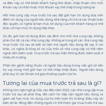
và điều này có thể khiến khách hàng khó được chấp thuận cho một
khoản vay cá nhân hoặc một khoản vay thế chấp trong tương lai.
Mỗi nhà cung cấp mua trước trả sau đặt giới hạn tín dụng dựa trên
điểm tín dụng của người tiêu dùng, khả năng chi trả và các thuật toán
độc quyền, có nghĩa là hạn mức tín dụng của một khách hàng có thể
khác với hạn mức tín dụng tiếp theo.
Do đó, giới hạn tín dụng được xác định cho mỗi nhà cung cấp, không
phải cho tất cả các nhà cung cấp. Không ai trong số các nhà cung cấp
mua trước trả sau sẽ biết số tiền mà người tiêu dùng đã vay ở nơi
khác, có nghĩa là tổng số nợ của một số nhà cung cấp có thể nằm
ngoài tầm kiểm soát. mua trước trả sau hiện không được kiểm soát ở
nhiều thị trường.
Phần lớn gánh nặng thuộc về người tiêu dùng trong việc giữ số tiền
họ vay trong một giới hạn có thể chấp nhận được. Người tiêu dùng
phải duy trì các khoản trả góp thường xuyên của họ.
Tương lai của mua trước trả sau là gì?
Không còn nghi ngờ gì nữa, vào đầu năm 2022, các nhà cung cấp mua
trước trả sau sẽ phải thay đổi cách họ tiếp cận người tiêu dùng và
giám sát hạn mức tín dụng của họ trên toàn thị trường. Điều này dự
kiến ​​sẽ tác động đến những người có thể tham gia mua trước trả sau