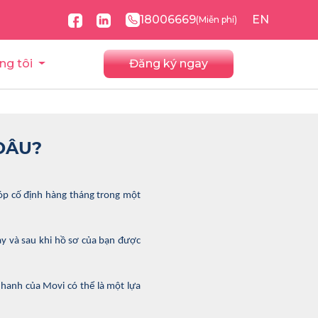
18006669
EN
(Miễn phí)
ng tôi
Đăng ký ngay
ĐÂU?
góp cố định hàng tháng trong một
ay và sau khi hồ sơ của bạn được
nhanh của Movi có thể là một lựa