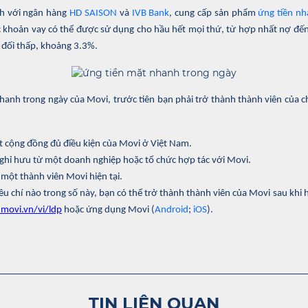
inh với ngân hàng
HD SAISON
và
IVB Bank
, cung cấp sản phẩm
ứng tiền n
c khoản vay có thể được sử dụng cho hầu hết mọi thứ, từ hợp nhất nợ đến
g đối thấp, khoảng 3.3%.
anh trong ngày của Movi, trước tiên bạn phải trở thành thành viên của c
t cộng đồng đủ điều kiện của Movi ở Việt Nam.
nghỉ hưu từ một doanh nghiệp hoặc tổ chức hợp tác với Movi.
 một thành viên Movi hiện tại.
u chí nào trong số này, bạn có thể trở thành thành viên của Movi sau khi 
movi.vn/vi/ldp
hoặc ứng dụng Movi (
Android
;
iOS
).
TIN LIÊN QUAN